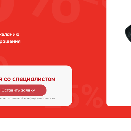
 желанию
бращения
я со специалистом
Оставить заявку
есь c
политикой конфиденциальности