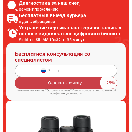
Диагностика за наш счет,
ремонт по желанию
Бесплатный выезд курьера
в день обращения
Устранение вертикально-горизонтальных
полос в видоискателе цифрового бинокля
Sightron SIII MS 10x32 от 35 минут
Бесплатная консультация со
специалистом
Оставить заявку
Нажимая на кнопку "Оставить заявку" Вы соглашаетесь c
политикой
конфиденциальности