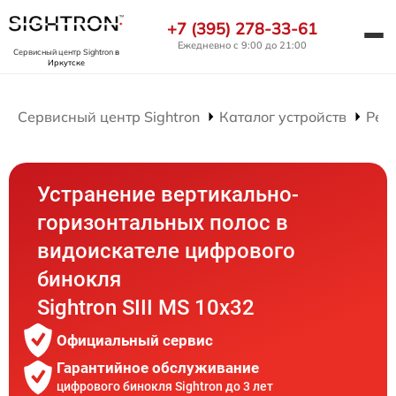
+7 (395) 278-33-61
Ежедневно с 9:00 до 21:00
Сервисный центр Sightron
в
Иркутске
Сервисный центр Sightron
Каталог устройств
Рем
Устранение вертикально-
горизонтальных полос в
видоискателе цифрового
бинокля
Sightron SIII MS 10x32
Официальный сервис
Гарантийное обслуживание
цифрового бинокля Sightron до 3 лет