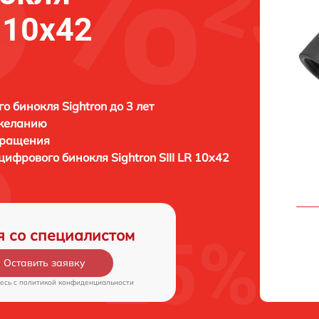
R 10x42
о бинокля Sightron до 3 лет
 желанию
бращения
 цифрового бинокля
Sightron SIII LR 10x42
я со специалистом
Оставить заявку
есь c
политикой конфиденциальности