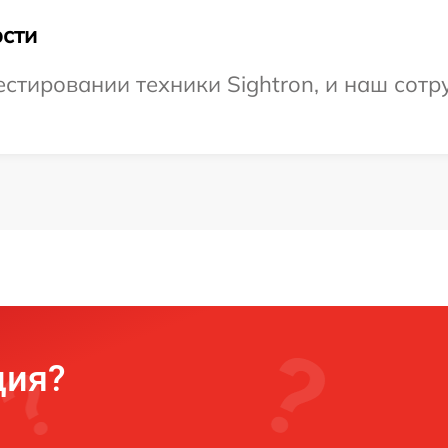
сти
тировании техники Sightron, и наш сотру
ция?