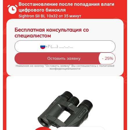
Восстановление после попадания влаги
цифрового бинокля
Sightron SII BL 10x32 от 35 минут
Бесплатная консультация со
специалистом
Оставить заявку
Нажимая на кнопку "Оставить заявку" Вы соглашаетесь c
политикой
конфиденциальности