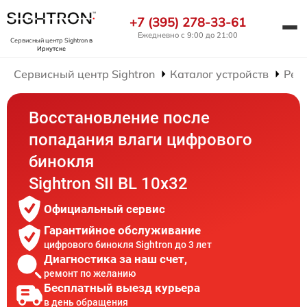
+7 (395) 278-33-61
Ежедневно с 9:00 до 21:00
Сервисный центр Sightron
в
Иркутске
Сервисный центр Sightron
Каталог устройств
Рем
Восстановление после
попадания влаги цифрового
бинокля
Sightron SII BL 10x32
Официальный сервис
Гарантийное обслуживание
цифрового бинокля Sightron до 3 лет
Диагностика за наш счет,
ремонт по желанию
Бесплатный выезд курьера
в день обращения